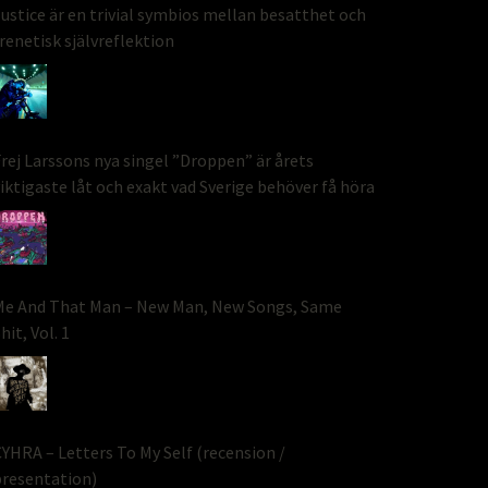
ustice är en trivial symbios mellan besatthet och
renetisk självreflektion
rej Larssons nya singel ”Droppen” är årets
iktigaste låt och exakt vad Sverige behöver få höra
Me And That Man – New Man, New Songs, Same
hit, Vol. 1
YHRA – Letters To My Self (recension /
presentation)