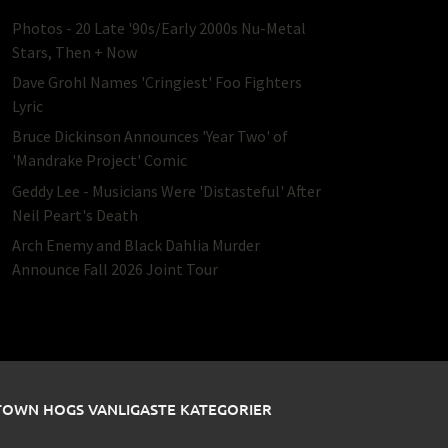
Photos - 20 Late '90s/Early 2000s Nu-Metal
Stars, Then + Now
Dave Grohl Names 'Cringiest' Foo Fighters
Lyric
Bruce Dickinson Announces 'Year Two' of
'Mandrake Project' Comic
Geddy Lee - Musicians Were 'Distasteful' After
Neil Peart's Death
Arch Enemy and Black Dahlia Murder
Announce Fall 2026 Joint Tour
TOWN HOGS VANLIGASTE KATEGORIER