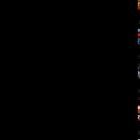
J
H
M
o