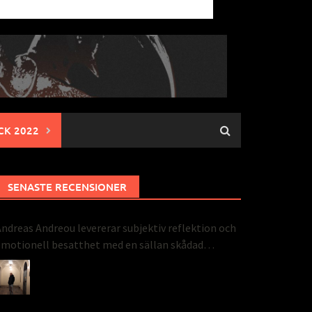
CK 2022
SENASTE RECENSIONER
ndreas Andreou levererar subjektiv reflektion och
motionell besatthet med en sällan skådad
perfektion