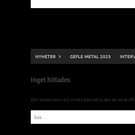
NYHETER
GEFLE METAL 2023
INTER
Inget hittades
Det verkar som att vi inte kan hitta det du letar ef
Sök
efter: