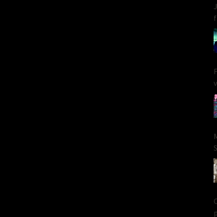
J
f
F
v
S
C