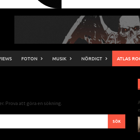
VIEWS
FOTON
MUSIK
NÖRDIGT
ATLAS RO
A
ter. Prova att göra en sökning.
e