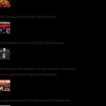
eff Dunham till Hovet i Stockholm
atebreed ansluter till årets Metaltown
etaltown återvänder till Bananpiren i sommar
ch tungviktarna Slipknot headlinar
Evergrey kommer till Malmö och Stockholm