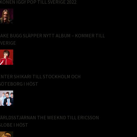
IKONEN IGGY POP TILL SVERIGE 2022
JAKE BUGG SLÄPPER NYTT ALBUM – KOMMER TILL
SVERIGE
ENTER SHIKARI TILL STOCKHOLM OCH
GÖTEBORG I HÖST
VÄRLDSSTJÄRNAN THE WEEKND TILL ERICSSON
GLOBE I HÖST