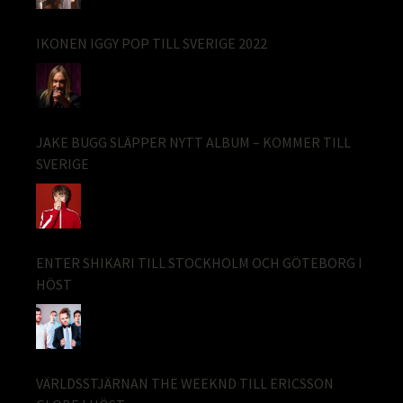
IKONEN IGGY POP TILL SVERIGE 2022
JAKE BUGG SLÄPPER NYTT ALBUM – KOMMER TILL
SVERIGE
ENTER SHIKARI TILL STOCKHOLM OCH GÖTEBORG I
HÖST
VÄRLDSSTJÄRNAN THE WEEKND TILL ERICSSON