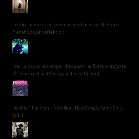
Justice är en trivial symbios mellan besatthet och
frenetisk självreflektion
Frej Larssons nya singel ”Droppen” är årets viktigaste
låt och exakt vad Sverige behöver få höra
Me And That Man – New Man, New Songs, Same Shit,
Vol. 1