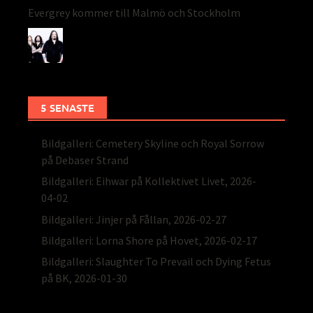
Evergrey kommer till Malmö och Stockholm
5 SENASTE
Bildgalleri: Cemetery Skyline och Royal Sorrow
på Debaser Strand
Bildgalleri: Eihwar på Kollektivet Livet, 2026-
04-02
Bildgalleri: Jinjer på Fållan, 2026-02-27
Bildgalleri: Lorna Shore på Hovet, 2026-02-17
Bildgalleri: Slaughter To Prevail och Dying Fetus
på BK, 2026-01-30