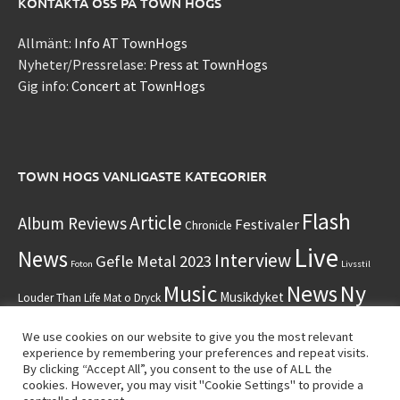
KONTAKTA OSS PÅ TOWN HOGS
Allmänt:
Info AT TownHogs
Nyheter/Pressrelase:
Press at TownHogs
Gig info:
Concert at TownHogs
TOWN HOGS VANLIGASTE KATEGORIER
Flash
Article
Album Reviews
Festivaler
Chronicle
Live
News
Interview
Gefle Metal 2023
Foton
Livsstil
Music
News
Ny
Musikdyket
Louder Than Life
Mat o Dryck
Press releases
Musik
Sverige
UFC
We use cookies on our website to give you the most relevant
Nördigt
experience by remembering your preferences and repeat visits.
Videos
Uncategorized
USA
Unsigned new music
By clicking “Accept All”, you consent to the use of ALL the
cookies. However, you may visit "Cookie Settings" to provide a