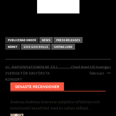
PUBLICERAD UNDER
NEWS
PRESS RELEASES
MÄRKT
GOO GOO DOLLS
GRÖNA LUND
Inläggsnavigering
RAPSENSATIONEN NF TILL
Chief Keef till Sverige i
SVERIGE FÖR SIN FÖRSTA
februari
KONSERT
SENASTE RECENSIONER
Andreas Andreou levererar subjektiv reflektion och
emotionell besatthet med en sällan skådad
perfektion