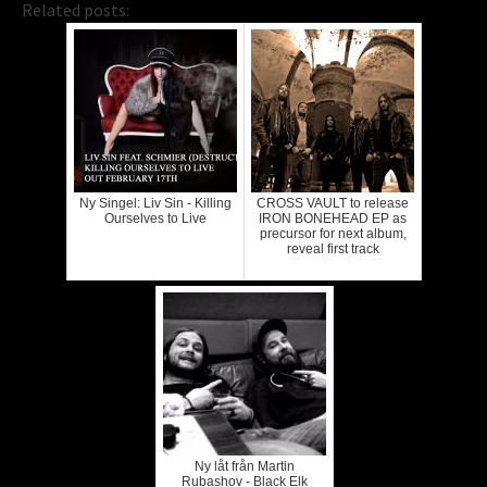
Related posts:
Ny Singel: Liv Sin - Killing
CROSS VAULT to release
Ourselves to Live
IRON BONEHEAD EP as
precursor for next album,
reveal first track
Ny låt från Martin
Rubashov - Black Elk