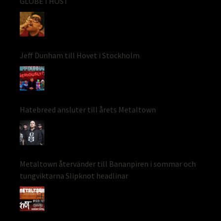
GLOBE I HÖST
Jeff Dunham till Hovet i Stockholm
Hatebreed ansluter till årets Metaltown
Metaltown återvänder till Bananpiren i sommar och
tungviktarna Slipknot headlinar