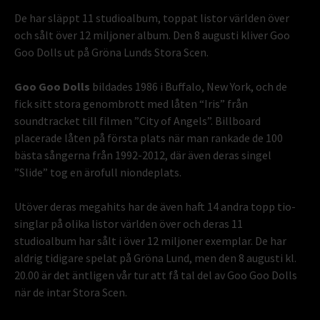
De har släppt 11 studioalbum, toppat listor världen över
och sålt över 12 miljoner album. Den 8 augusti kliver Goo
Goo Dolls ut på Gröna Lunds Stora Scen.
Goo Goo Dolls
bildades 1986 i Buffalo, New York, och de
fick sitt stora genombrott med låten “Iris” från
soundtracket till filmen ”City of Angels”. Billboard
placerade låten på första plats när man rankade de 100
bästa sångerna från 1992-2012, där även deras singel
”Slide” tog en ärofull niondeplats.
Utöver deras megahits har de även haft 14 andra topp tio-
singlar på olika listor världen över och deras 11
studioalbum har sålt i över 12 miljoner exemplar. De har
aldrig tidigare spelat på Gröna Lund, men den 8 augusti kl.
20.00 är det äntligen vår tur att få tal del av Goo Goo Dolls
när de intar Stora Scen.