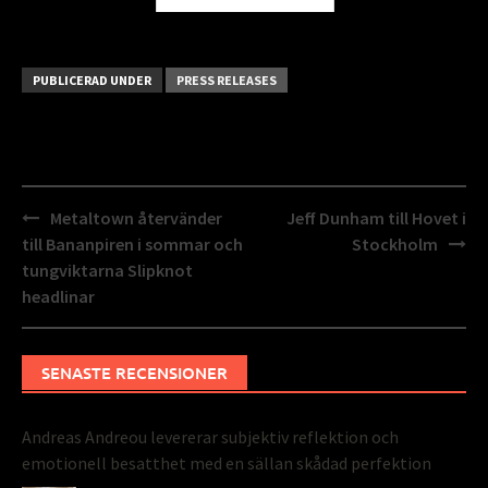
PUBLICERAD UNDER
PRESS RELEASES
Inläggsnavigering
Metaltown återvänder
Jeff Dunham till Hovet i
till Bananpiren i sommar och
Stockholm
tungviktarna Slipknot
headlinar
SENASTE RECENSIONER
Andreas Andreou levererar subjektiv reflektion och
emotionell besatthet med en sällan skådad perfektion