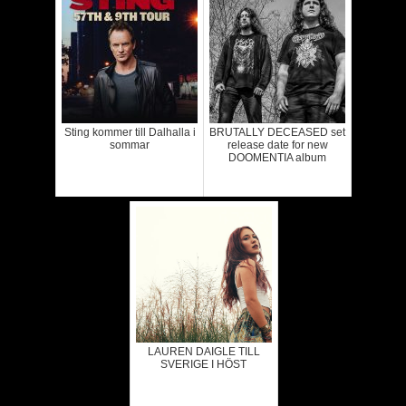
Sting kommer till Dalhalla i
BRUTALLY DECEASED set
sommar
release date for new
DOOMENTIA album
LAUREN DAIGLE TILL
SVERIGE I HÖST