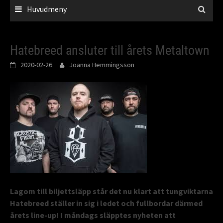
Huvudmeny
Hatebreed ansluter till årets Metaltown
2020-02-26
Joanna Hemmingsson
Lagom till biljettsläpp står det nu klart att tungviktarna
Hatebreed ställer in sig i ledet och fullbordar därmed
årets line-up! I måndags släpptes nyheten att