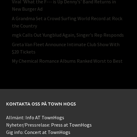
Viral 'What the F--- is Up Denny's' Band Returns in
New Burger Ad
A Grandma Set a Crowd Surfing World Record at Rock
the Country
mgk Calls Out Yungblud Again, Singer's Rep Responds
Greta Van Fleet Announce Intimate Club Show With
$20 Tickets
My Chemical Romance Albums Ranked Worst to Best
KONTAKTA OSS PÅ TOWN HOGS
Allmänt:
Info AT TownHogs
Nyheter/Pressrelase:
Press at TownHogs
Gig info:
Concert at TownHogs