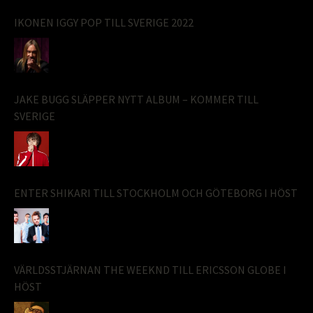
IKONEN IGGY POP TILL SVERIGE 2022
JAKE BUGG SLÄPPER NYTT ALBUM – KOMMER TILL
SVERIGE
ENTER SHIKARI TILL STOCKHOLM OCH GÖTEBORG I HÖST
VÄRLDSSTJÄRNAN THE WEEKND TILL ERICSSON GLOBE I
HÖST