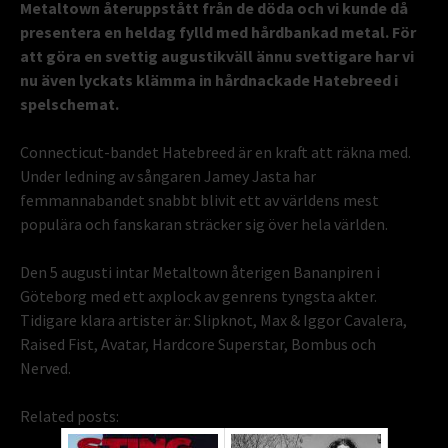
Metaltown återuppstått från de döda och vi kunde då
presentera en heldag fylld med hårdbankad metal. För
att göra en svettig augustikväll ännu svettigare har vi
nu även lyckats klämma in hårdnackade Hatebreed i
spelschemat.
Connecticut-bandet Hatebreed är en kraft att räkna med.
Under ledning av sångaren Jamey Jasta har
femmannabandet snabbt blivit ett av världens mest
populära och fanskaran sträcker sig över hela världen.
Den 5 augusti intar Metaltown återigen Bananpiren i
Göteborg med ett axplock av genrens tyngsta akter.
Tidigare klara artister är: Slipknot, Max & Iggor Cavalera,
Raised Fist, Avatar, Hardcore Superstar, Bombus och
Nerved.
Related posts: