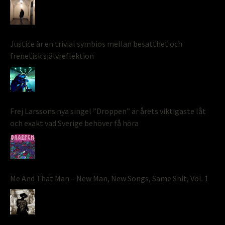
Justice är en trivial symbios mellan besatthet och
frenetisk självreflektion
Frej Larssons nya singel ”Droppen” är årets viktigaste låt
och exakt vad Sverige behöver få höra
Me And That Man – New Man, New Songs, Same Shit, Vol. 1