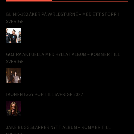
BLINK-182 ÅKER PÅ VÄRLDSTURNÉ – MED ETT STOPP I
SVERIGE
GOJIRA AKTUELLA MED HYLLAT ALBUM – KOMMER TILL
SVERIGE
IKONEN IGGY POP TILL SVERIGE 2022
JAKE BUGG SLÄPPER NYTT ALBUM – KOMMER TILL