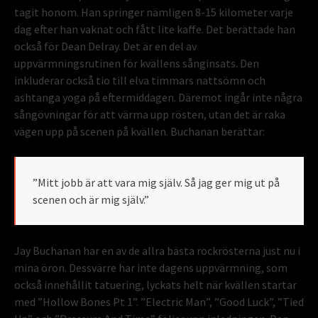
tagit honom. Han springer nämligen 8-15 kilometer varje
dag efter han vaknat och fått lite kaffe. Det berättade han
också för Dean Delray. Det är en del av
uppvärmningsrutinen för kvällens sånginsats. Den
inkluderar också tio till elva timmars nattsömn och
ashtanga yoga på eftermiddagen. Däremot ingår inte några
sångövningar för att värma upp rösten, utan det är raka
vägen upp på scenen på kvällen. Buchanan berättar:
”Mitt jobb är att vara mig själv. Så jag ger mig ut på
scenen och är mig själv.”
Jay Buchanan har en av de allra bästa rockrösterna just nu i
mina öron. Dessvärre har inte dagens uppvärmning, som
också innehållit tatuering, lyckats helt när kvällen startar
med ”Hollow Bones Pt 1”. ”Electric Man”, ”Good Luck”, ”Tied