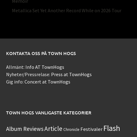
Memoir
Metallica Set Yet Another Record While on 2026 Tour
KONTAKTA OSS PÅ TOWN HOGS
Allmänt:
Info AT TownHogs
Nyheter/Pressrelase:
Press at TownHogs
Gig info:
Concert at TownHogs
TOWN HOGS VANLIGASTE KATEGORIER
Flash
Article
Album Reviews
Festivaler
Chronicle