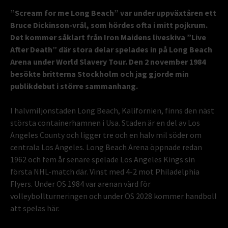
”Scream for me Long Beach” var under uppväxtåren ett
Bruce Dickinson-vrål, som hördes ofta i mitt pojkrum.
Det kommer såklart från Iron Maidens liveskiva ”Live
After Death” där stora delar spelades in på Long Beach
Arena under World Slavery Tour. Den 2 november 1984
besökte britterna Stockholm och jag gjorde min
publikdebut i större sammanhang.
I halvmiljonstaden Long Beach, Kalifornien, finns den näst
största containerhamnen i Usa. Staden är en del av Los
Angeles County och ligger tre och en halv mil söder om
centrala Los Angeles. Long Beach Arena öppnade redan
1962 och fem år senare spelade Los Angeles Kings sin
första NHL-match där. Vinst med 4-2 mot Philadelphia
Flyers. Under OS 1984 var arenan värd för
volleybollturneringen och under OS 2028 kommer handboll
att spelas här.