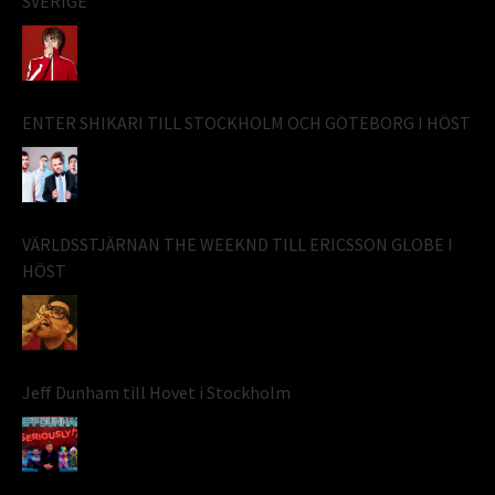
SVERIGE
ENTER SHIKARI TILL STOCKHOLM OCH GÖTEBORG I HÖST
VÄRLDSSTJÄRNAN THE WEEKND TILL ERICSSON GLOBE I
HÖST
Jeff Dunham till Hovet i Stockholm