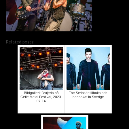
Related posts:
Bildgalleri: Brujeria på
The Script är tillbaka och
Gefle Metal Festival, 2023-
har bokat in Sverige
07-14