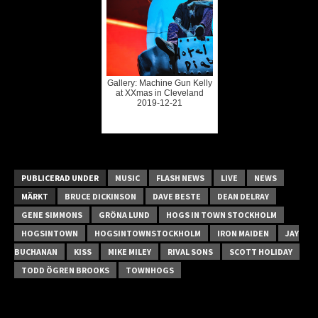
Gallery: Machine Gun Kelly
at XXmas in Cleveland
2019-12-21
PUBLICERAD UNDER
MUSIC
FLASH NEWS
LIVE
NEWS
MÄRKT
BRUCE DICKINSON
DAVE BESTE
DEAN DELRAY
GENE SIMMONS
GRÖNA LUND
HOGS IN TOWN STOCKHOLM
HOGSINTOWN
HOGSINTOWNSTOCKHOLM
IRON MAIDEN
JAY
BUCHANAN
KISS
MIKE MILEY
RIVAL SONS
SCOTT HOLIDAY
TODD ÖGREN BROOKS
TOWNHOGS