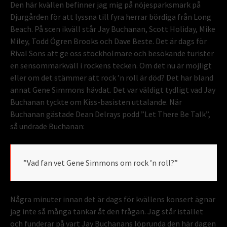
Den här kvällen befinner jag mig på nöjesparksmark på
Djurgården för att lyssna till fyra herrar bördiga från Long
Beach. På scen ikväll står Jay Buchanan, Scott Holiday, Mike
Miley, Todd Ögren Brooks och Dave Beste. Det är dags för
Rival Sons att ge oss stockholmare och besökande turister
en sensommarkväll i rockens tecken. Om det nu är möjligt
eller om det stämmer att rock ’n roll är död? Det har bland
annat Gene Simmons hävdat. Det var väldigt tydligt vad Jay
Buchanan tyckte om Kiss-basisten uttalande. När
Buchanan gästade Dean Delrays podd ”Let There Be Talk”,
så undrade Buchanan:
”Vad fan vet Gene Simmons om rock ’n roll?”
Några minuter innan det är dags för kvällens konsert ägnar
jag inte så många tankar åt den frågan. Jag står istället
och funderar på vart Jay Buchanans löprunda den här dagen