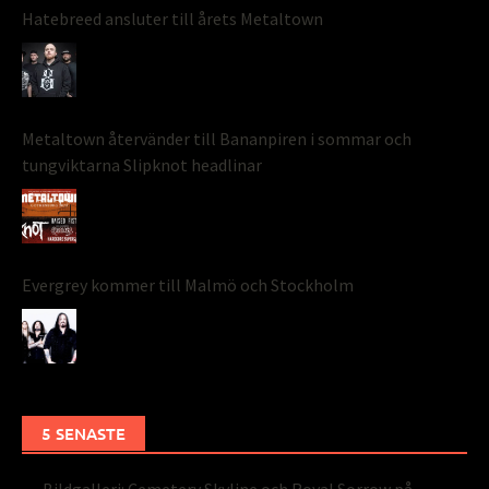
Hatebreed ansluter till årets Metaltown
Metaltown återvänder till Bananpiren i sommar och
tungviktarna Slipknot headlinar
Evergrey kommer till Malmö och Stockholm
5 SENASTE
Bildgalleri: Cemetery Skyline och Royal Sorrow på