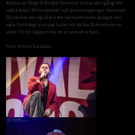
Rocken är långt ifrån död. Däremot hostar den igång lite
sakta ikväll. Mittenpartiet och avslutningen ger mersmak.
Då närmar det sig så bra det här Kalifornien-gänget kan
vara. Samtidigt som jag tycker att de har åtminstone en
växel till att lägga in när de är som allra bäst.
Foto: Kristin Carlsson