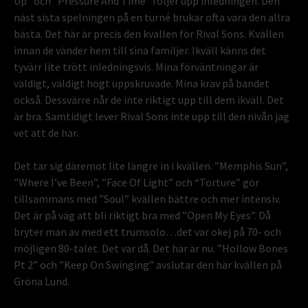
Up” och ”Pressure And Time” följer upp inledningen. Den
näst sista spelningen på en turné brukar ofta vara den allra
bästa. Det här är precis den kvällen för Rival Sons. Kvällen
innan de vänder hem till sina familjer. Ikväll känns det
tyvärr lite trött inledningsvis. Mina förväntningar är
väldigt, väldigt högt uppskruvade. Mina krav på bandet
också. Dessvärre når de inte riktigt upp till dem ikväll. Det
är bra. Samtidigt lever Rival Sons inte upp till den nivån jag
vet att de har.
Det tar sig däremot lite längre in i kvällen. ”Memphis Sun”,
”Where I’ve Been”, ”Face Of Light” och “Torture” gör
tillsammans med ”Soul” kvällen bättre och mer intensiv.
Det är på väg att bli riktigt bra med ”Open My Eyes”. Då
bryter man av med ett trumsolo…det var okej på 70- och
möjligen 80-talet. Det var då. Det här är nu. ”Hollow Bones
Pt 2” och ”Keep On Swinging” avslutar den här kvällen på
Gröna Lund.