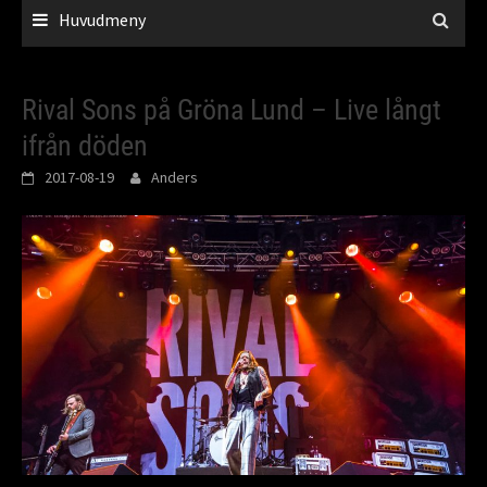
Huvudmeny
Rival Sons på Gröna Lund – Live långt
ifrån döden
2017-08-19
Anders