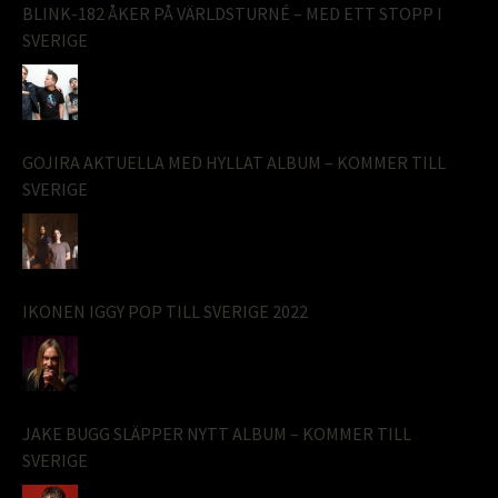
BLINK-182 ÅKER PÅ VÄRLDSTURNÉ – MED ETT STOPP I
SVERIGE
GOJIRA AKTUELLA MED HYLLAT ALBUM – KOMMER TILL
SVERIGE
IKONEN IGGY POP TILL SVERIGE 2022
JAKE BUGG SLÄPPER NYTT ALBUM – KOMMER TILL
SVERIGE