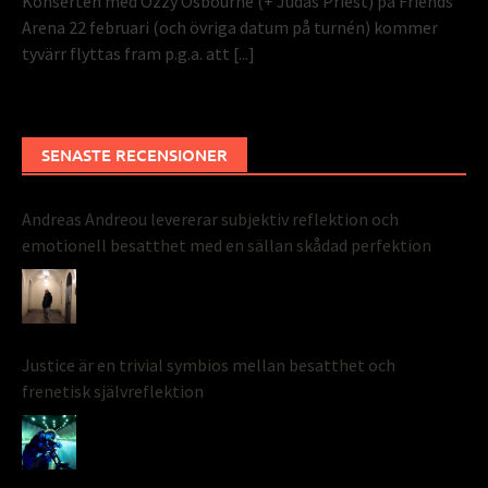
Konserten med Ozzy Osbourne (+ Judas Priest) på Friends
Arena 22 februari (och övriga datum på turnén) kommer
tyvärr flyttas fram p.g.a. att
[...]
SENASTE RECENSIONER
Andreas Andreou levererar subjektiv reflektion och
emotionell besatthet med en sällan skådad perfektion
Justice är en trivial symbios mellan besatthet och
frenetisk självreflektion