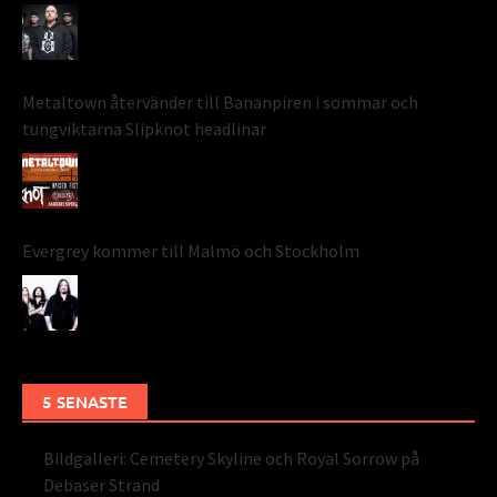
Metaltown återvänder till Bananpiren i sommar och
tungviktarna Slipknot headlinar
Evergrey kommer till Malmö och Stockholm
5 SENASTE
Bildgalleri: Cemetery Skyline och Royal Sorrow på
Debaser Strand