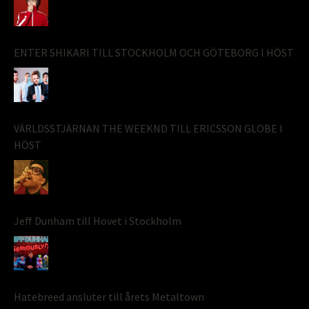
ENTER SHIKARI TILL STOCKHOLM OCH GÖTEBORG I HÖST
VÄRLDSSTJÄRNAN THE WEEKND TILL ERICSSON GLOBE I
HÖST
Jeff Dunham till Hovet i Stockholm
Hatebreed ansluter till årets Metaltown